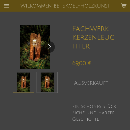
Wilkommen bei SKoel-Holzkunst
Zum
Hauptinhalt
springen
Fachwerk
Kerzenleuc
hter
69,00 €
Ausverkauft
Ein schönes Stück
Eiche und Harzer
Geschichte