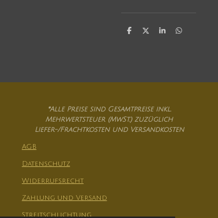
T
T
T
T
e
e
e
e
i
i
i
i
l
l
l
l
e
e
e
e
n
n
n
n
*Alle Preise sind Gesamtpreise inkl.
Mehrwertsteuer (MwSt.) zuzüglich
Liefer-/Frachtkosten und Versandkosten
AGB
Datenschutz
Widerrufsrecht
Zahlung und Versand
Streitschlichtung