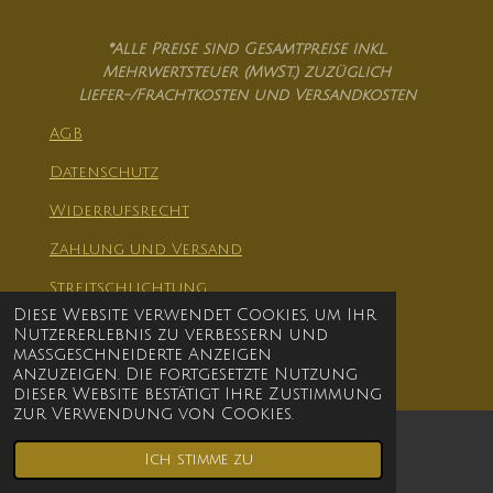
*Alle Preise sind Gesamtpreise inkl.
Mehrwertsteuer (MwSt.) zuzüglich
Liefer-/Frachtkosten und Versandkosten
AGB
Datenschutz
Widerrufsrecht
Zahlung und Versand
Streitschlichtung
Diese Website verwendet Cookies, um Ihr
Impressum
Nutzererlebnis zu verbessern und
© 2021 - 2026 Skøl Holzkunst & Zauberei
maßgeschneiderte Anzeigen
anzuzeigen. Die fortgesetzte Nutzung
dieser Website bestätigt Ihre Zustimmung
zur Verwendung von Cookies.
Ich stimme zu
Facebook