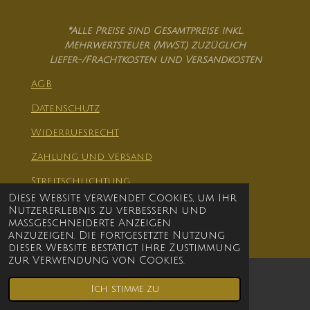
*Alle Preise sind Gesamtpreise inkl.
Mehrwertsteuer (MwSt.) zuzüglich
Liefer-/Frachtkosten und Versandkosten
AGB
Datenschutz
Widerrufsrecht
Zahlung und Versand
Streitschlichtung
Diese Website verwendet Cookies, um Ihr
Impressum
Nutzererlebnis zu verbessern und
© 2021 - 2026 Skøl Holzkunst & Zauberei
maßgeschneiderte Anzeigen
anzuzeigen. Die fortgesetzte Nutzung
dieser Website bestätigt Ihre Zustimmung
zur Verwendung von Cookies.
Ich stimme zu
Facebook