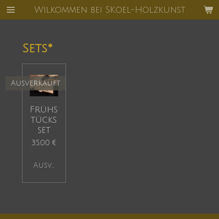
Wilkommen bei SKoel-Holzkunst
Zum
Hauptinhalt
springen
Sets*
Ausverkauft
Frühs
tücks
set
35,00 €
Ausverkauft