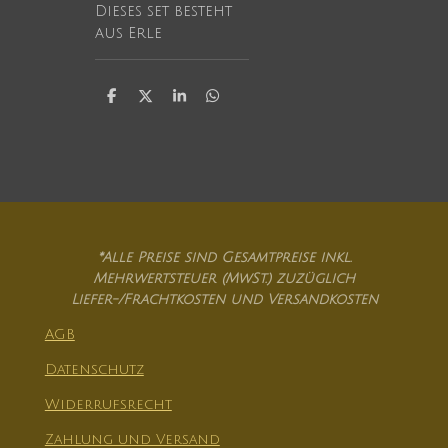
Dieses set besteht
aus Erle
T
T
T
T
e
e
e
e
i
i
i
i
l
l
l
l
e
e
e
e
n
n
n
n
*Alle Preise sind Gesamtpreise inkl.
Mehrwertsteuer (MwSt.) zuzüglich
Liefer-/Frachtkosten und Versandkosten
AGB
Datenschutz
Widerrufsrecht
Zahlung und Versand